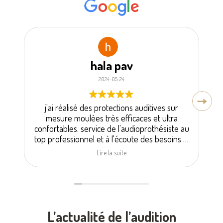
hala pav
Gabriell
2024-05-24
2024-0
isé des protections auditives sur
Très bien accueillie, j
oulées très efficaces et ultra
empreinte auditive qui 
. service de l'audioprothésiste au
avec un test auditif gra
onnel et à l'écoute des besoins je
Merc
recommande !
Lire la suite
L’actualité de l’audition