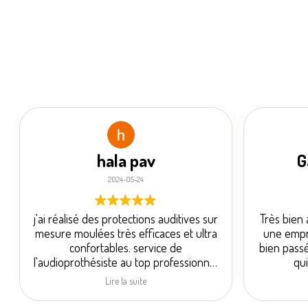
hala pav
G
2024-05-24
j'ai réalisé des protections auditives sur
Très bien 
mesure moulées très efficaces et ultra
une empre
confortables. service de
bien passé
l'audioprothésiste au top professionnel
qui
et à l'écoute des besoins je
Lire la suite
recommande !