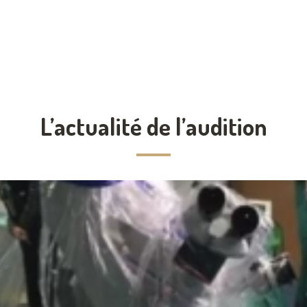
surtout l’audioprothésiste 
qui est très à l’écoute profe
engagé pour nous accompa
nos démarches d’appareill
suivi auditifs.
L’actualité de l’audition