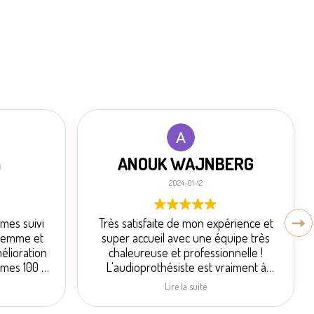
a
ANOUK WAJNBERG
2024-01-12
mes suivi
Très satisfaite de mon expérience et
 femme et
super accueil avec une équipe très
élioration
chaleureuse et professionnelle !
mmes 100 %
L'audioprothésiste est vraiment à
suivi de
l'écoute pour résoudre les problèmes
Lire la suite
 Conseiller.
des patients
entre et