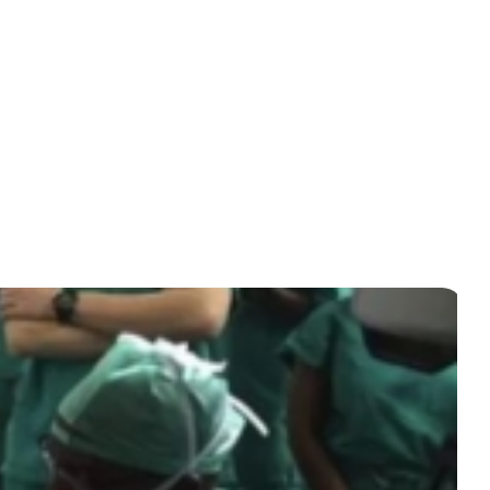
du Centre,
ssionnel et
gner dans
age et de