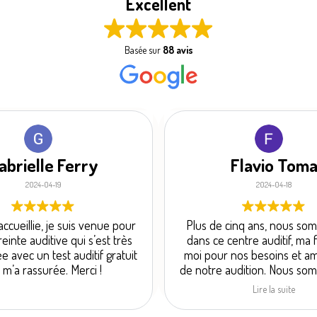
Excellent
Basée sur
88 avis
abrielle Ferry
Flavio Tom
2024-04-19
2024-04-18
accueillie, je suis venue pour
Plus de cinq ans, nous som
inte auditive qui s’est très
dans ce centre auditif, ma
e avec un test auditif gratuit
moi pour nos besoins et am
 m’a rassurée. Merci !
de notre audition. Nous so
satisfait de la qualité du 
Lire la suite
l’adaptation et des appareils
Nous recommandons ce c