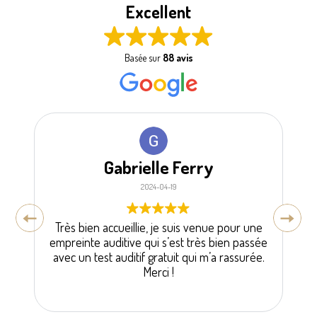
Excellent
Basée sur
88 avis
Gabrielle Ferry
2024-04-19
Très bien accueillie, je suis venue pour une
P
empreinte auditive qui s’est très bien passée
au
avec un test auditif gratuit qui m’a rassurée.
je
Merci !
N